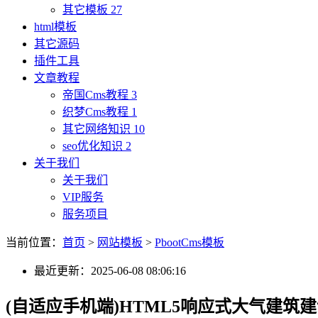
其它模板
27
html模板
其它源码
插件工具
文章教程
帝国Cms教程
3
织梦Cms教程
1
其它网络知识
10
seo优化知识
2
关于我们
关于我们
VIP服务
服务项目
当前位置：
首页
>
网站模板
>
PbootCms模板
最近更新：2025-06-08 08:06:16
(自适应手机端)HTML5响应式大气建筑建