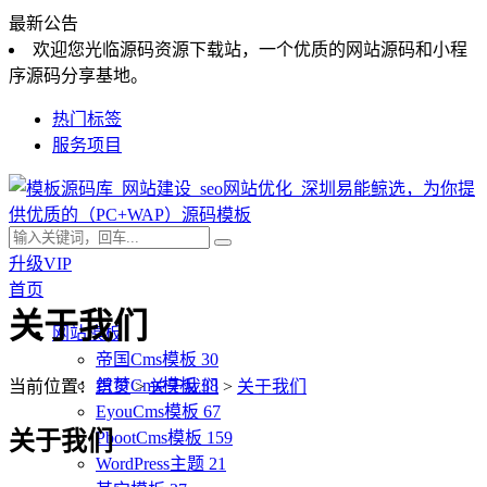
最新公告
欢迎您光临源码资源下载站，一个优质的网站源码和小程
序源码分享基地。
热门标签
服务项目
升级VIP
首页
关于我们
网站模板
帝国Cms模板
30
织梦Cms模板
38
当前位置：
首页
>
关于我们
>
关于我们
EyouCms模板
67
关于我们
PbootCms模板
159
WordPress主题
21