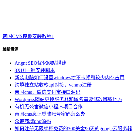
帝国CMS模板安装教程1
最新资源
Angnt SEO优化网站搭建
3XUI一键安装脚本
新装电脑如何设置windows才不卡顿和较少内存占用
跨境独立站收款api对接，venmo注册
帝国cms，微信支付宝接口源码
Wordpress网站更换服务器和域名需要修改哪些地方
有机无公害微信小程序项目合作
帝国cms忘记登陆账号密码怎么办
众筹商城php源码
如何注册无限续杯免费的300美金90天的google云服务器