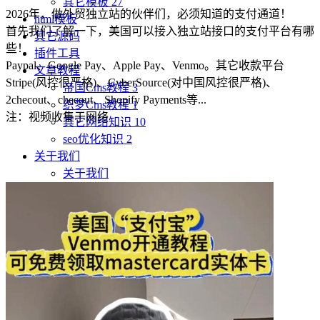
其它模板
27
2026年，做外贸独立站的伙伴们，必须知道的支付通道！
html模板
首先我们了解一下，美国可以接入独立站接口的支付平台有哪
其它源码
些！
插件工具
Paypal、Google Pay、Apple Pay、Venmo。其它收款平台
文章教程
Stripe(风控很严格)、CyberSource(对中国风控很严格)、
帝国Cms教程
3
2checout、checout、Shopify Payments等...
织梦Cms教程
1
注：视频收集于网络
其它网络知识
10
seo优化知识
2
关于我们
关于我们
VIP服务
服务项目