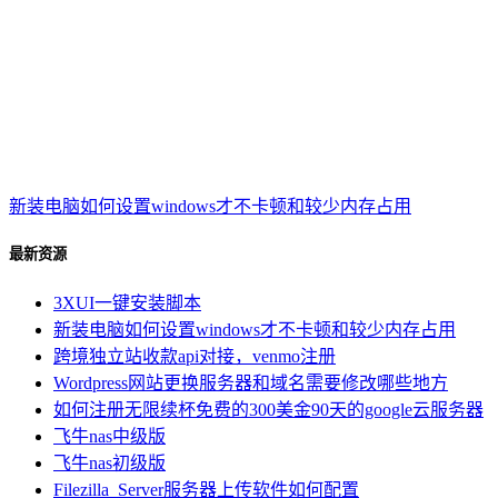
新装电脑如何设置windows才不卡顿和较少内存占用
最新资源
3XUI一键安装脚本
新装电脑如何设置windows才不卡顿和较少内存占用
跨境独立站收款api对接，venmo注册
Wordpress网站更换服务器和域名需要修改哪些地方
如何注册无限续杯免费的300美金90天的google云服务器
飞牛nas中级版
飞牛nas初级版
Filezilla_Server服务器上传软件如何配置