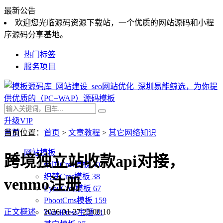
最新公告
欢迎您光临源码资源下载站，一个优质的网站源码和小程
序源码分享基地。
热门标签
服务项目
升级VIP
首页
当前位置：
首页
>
文章教程
>
其它网络知识
网站模板
跨境独立站收款api对接，
帝国Cms模板
30
织梦Cms模板
38
venmo注册
EyouCms模板
67
PbootCms模板
159
正文概述
2026-01-27 23:00:10
WordPress主题
21